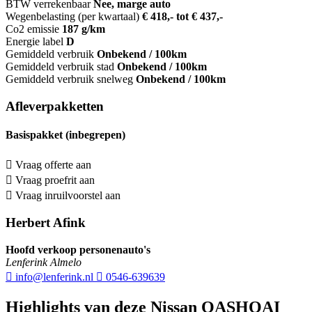
BTW verrekenbaar
Nee, marge auto
Wegenbelasting (per kwartaal)
€ 418,- tot € 437,-
Co2 emissie
187 g/km
Energie label
D
Gemiddeld verbruik
Onbekend / 100km
Gemiddeld verbruik stad
Onbekend / 100km
Gemiddeld verbruik snelweg
Onbekend / 100km
Afleverpakketten
Basispakket (inbegrepen)
Vraag offerte aan
Vraag proefrit aan
Vraag inruilvoorstel aan
Herbert Afink
Hoofd verkoop personenauto's
Lenferink Almelo
info@lenferink.nl
0546-639639
Highlights van deze Nissan QASHQAI