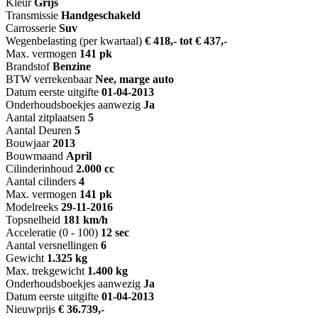
Kleur
Grijs
Transmissie
Handgeschakeld
Carrosserie
Suv
Wegenbelasting (per kwartaal)
€ 418,- tot € 437,-
Max. vermogen
141 pk
Brandstof
Benzine
BTW verrekenbaar
Nee, marge auto
Datum eerste uitgifte
01-04-2013
Onderhoudsboekjes aanwezig
Ja
Aantal zitplaatsen
5
Aantal Deuren
5
Bouwjaar
2013
Bouwmaand
April
Cilinderinhoud
2.000 cc
Aantal cilinders
4
Max. vermogen
141 pk
Modelreeks
29-11-2016
Topsnelheid
181 km/h
Acceleratie (0 - 100)
12 sec
Aantal versnellingen
6
Gewicht
1.325 kg
Max. trekgewicht
1.400 kg
Onderhoudsboekjes aanwezig
Ja
Datum eerste uitgifte
01-04-2013
Nieuwprijs
€ 36.739,-