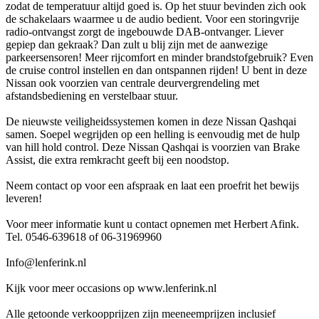
zodat de temperatuur altijd goed is. Op het stuur bevinden zich ook
de schakelaars waarmee u de audio bedient. Voor een storingvrije
radio-ontvangst zorgt de ingebouwde DAB-ontvanger. Liever
gepiep dan gekraak? Dan zult u blij zijn met de aanwezige
parkeersensoren! Meer rijcomfort en minder brandstofgebruik? Even
de cruise control instellen en dan ontspannen rijden! U bent in deze
Nissan ook voorzien van centrale deurvergrendeling met
afstandsbediening en verstelbaar stuur.
De nieuwste veiligheidssystemen komen in deze Nissan Qashqai
samen. Soepel wegrijden op een helling is eenvoudig met de hulp
van hill hold control. Deze Nissan Qashqai is voorzien van Brake
Assist, die extra remkracht geeft bij een noodstop.
Neem contact op voor een afspraak en laat een proefrit het bewijs
leveren!
Voor meer informatie kunt u contact opnemen met Herbert Afink.
Tel. 0546-639618 of 06-31969960
Info@lenferink.nl
Kijk voor meer occasions op www.lenferink.nl
Alle getoonde verkoopprijzen zijn meeneemprijzen inclusief