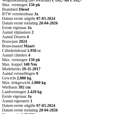
Wegenbelasting (per kwartaal)
€ 192,- tot € 192,-
Max. vermogen
150 pk
Brandstof
Diesel
BTW verrekenbaar
Ja
Datum eerste uitgifte
07-03-2024
Datum eerste toelating
28-04-2026
Eerste eigenaar
Ja
Aantal zitplaatsen
2
Aantal Deuren
4
Bouwjaar
2024
Bouwmaand
Maart
Cilinderinhoud
1.950 cc
Aantal cilinders
4
Max. vermogen
150 pk
Max. koppel
340 Nm
Modelreeks
29-11-2017
Aantal versnellingen
9
Gewicht
2.080 kg
Max. trekgewicht
2.000 kg
Wielbasis
392 cm
Laadvermogen
1.420 kg
Eerste eigenaar
Ja
Aantal eigenaren
1
Datum eerste uitgifte
07-03-2024
Datum eerste toelating
28-04-2026