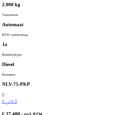
2.000
kg
Transmissie
Automaat
BTW verrekenbaar
Ja
Brandstof­type
Diesel
Kenteken
NL
V-75-PKP
€ 37.400,-
excl. BTW