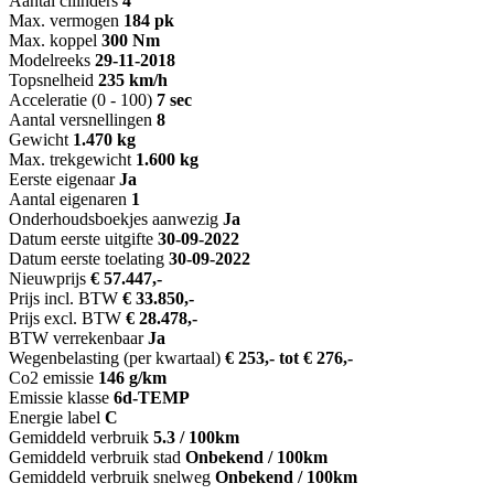
Aantal cilinders
4
Max. vermogen
184 pk
Max. koppel
300 Nm
Modelreeks
29-11-2018
Topsnelheid
235 km/h
Acceleratie (0 - 100)
7 sec
Aantal versnellingen
8
Gewicht
1.470 kg
Max. trekgewicht
1.600 kg
Eerste eigenaar
Ja
Aantal eigenaren
1
Onderhoudsboekjes aanwezig
Ja
Datum eerste uitgifte
30-09-2022
Datum eerste toelating
30-09-2022
Nieuwprijs
€ 57.447,-
Prijs incl. BTW
€ 33.850,-
Prijs excl. BTW
€ 28.478,-
BTW verrekenbaar
Ja
Wegenbelasting (per kwartaal)
€ 253,- tot € 276,-
Co2 emissie
146 g/km
Emissie klasse
6d-TEMP
Energie label
C
Gemiddeld verbruik
5.3 / 100km
Gemiddeld verbruik stad
Onbekend / 100km
Gemiddeld verbruik snelweg
Onbekend / 100km