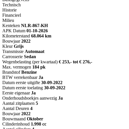
Technisch
Historie
Financieel
Milieu
Kenteken
NL
R-867-KH
APK Datum
01-10-2026
Kilometerstand
68.064 km
Bouwjaar
2022
Kleur
Grijs
Transmissie
Automaat
Carrosserie
Sedan
Wegenbelasting (per kwartaal)
€ 253,- tot € 276,-
Max. vermogen
184 pk
Brandstof
Benzine
BTW verrekenbaar
Ja
Datum eerste uitgifte
30-09-2022
Datum eerste toelating
30-09-2022
Eerste eigenaar
Ja
Onderhoudsboekjes aanwezig
Ja
Aantal zitplaatsen
5
Aantal Deuren
4
Bouwjaar
2022
Bouwmaand
Oktober
Cilinderinhoud
1.998 cc